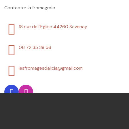
Contacter la fromagerie
18 rue de l'Eglise
44260 Savenay
06 72 35 38 56
lesfromagesdalicia@gmail.com